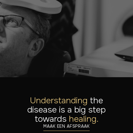
Onze specialisten staan klaar om je te helpen. Ontdek
welke behandelingen mogelijk zijn of plan een
consultatie.
MAAK EEN AFSPRAAK
ONTDEK ALLE BEHANDELINGEN
Understanding
the
disease is a big step
towards
healing.
MAAK EEN AFSPRAAK