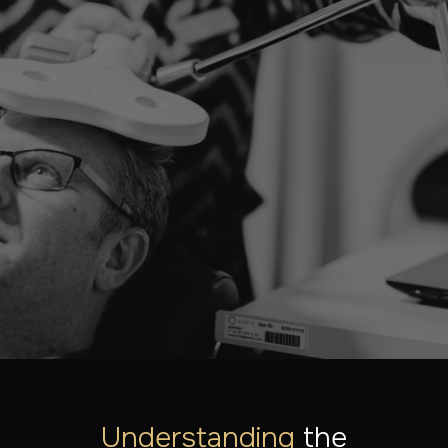
LATEN WE SAMEN JOUW SITUATIE BEKIJKEN
Klaar om de eerste stap
te zetten?
Onze specialisten staan klaar om je te helpen. Ontdek
welke behandelingen mogelijk zijn of plan een
consultatie.
MAAK EEN AFSPRAAK
ONTDEK ALLE BEHANDELINGEN
Understanding
the