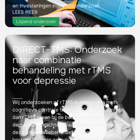
en investeringen in tinnitusonderzoek.
LEES MEER
Lopend onderzoek
DIRECT-TMS: Onderzoek
naar combinatie
behandeling met rTMS
voor depressie
Wij onderzoeken of rTMS in combinatie met
cognitieve controle training (CCT) effectiever is
dan rTMS alleen bij de behandeling van
depressieve klachten. Daarnaast bekijken we of
deze combinatiebehandeling een
kostenefficiënte aanpak biedt voor de