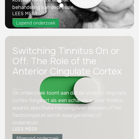
behandeling van depressie.
LEES MEER
Lopend onderzoek
Switching Tinnitus On or
Off: The Role of the
Anterior Cingulate Cortex
Dit onderzoek toont aan dat de anterior cingulate
cortex fungeert als een schakelaar voor tinnitus,
waarbij specifieke hersengolven bepalen of het
fantoomgeluid wordt waargenomen of
onderdrukt.
LEES MEER
Afgerond onderzoek