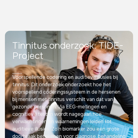
Tinnitus onderzoek: TIDE-
Project
Voorspellende codering en auditieve illusies bij
tinnitus: Dit onderzoek onderzoekt hoe het
voorspellend coderingssysteem in de hersenen
bij mensen met tinnitus verschilt van dat van
gezonde personen. Via EEG-metingen en
cognitieve testen wordt nagegaan hoe
verwachtingen en waarnemingen leiden tot
auditieve illusies. Zo’n biomarker zou een grote
doorbraak betekenen voor diagnose, behandeling