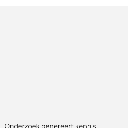
DE BRUG TUSSEN ONDERZOEK EN PRAKTIJK
Hoe versterken ze
elkaar?
De samenwerking tussen BRAI3N Research en
BRAI3N Academy zorgt ervoor dat nieuwe
wetenschappelijke doorbraken niet alleen in de
academische wereld blijven, maar ook worden
doorgegeven aan professionals die ze in de praktijk
kunnen toepassen.
Onderzoek genereert kennis