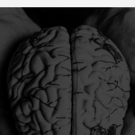
Samen werken wij aan
de toekomst van
neuromodulatie
Om neuromodulatie breder bekend te maken, verzorgen
wij graag lezingen.
Wil je ons uitnodigen als spreker voor jouw vereniging,
LOK-groepvergadering, … of wil je zelf een onderwerp
voordragen tijdens onze wetenschappelijke staffen?