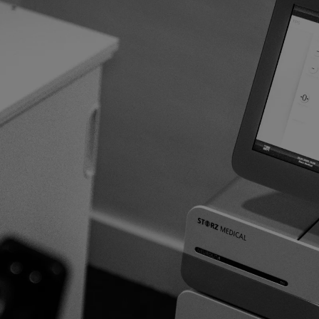
f in
?
eker als je nog geen
e naar jouw verhaal en