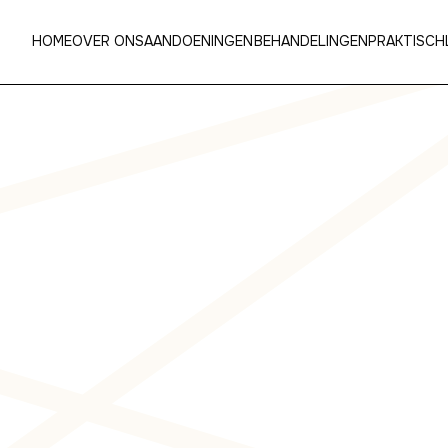
HOME
OVER ONS
AANDOENINGEN
BEHANDELINGEN
PRAKTISCH
delen
tbare,