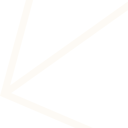
met
kennis
en
respec
Niet elke ziekte is zichtbaar. Wij erkennen de imp
aandoeningen en richten ons op het begrijpen en
neurologische processen.