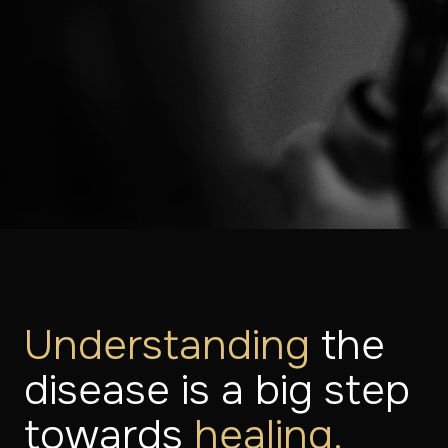
ONTDEK ONZE BEHANDELINGEN
MAAK EEN AFS
Understanding
the
disease is a big step
towards
healing.