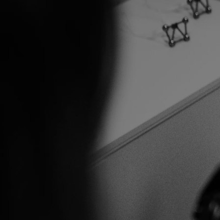
Herken je jezel
deze klachten
Leven met aanhoudende klachten kan zwaar zijn, z
antwoorden hebt gevonden. Bij BRAI3N luisteren w
zoeken we samen naar de beste oplossing.