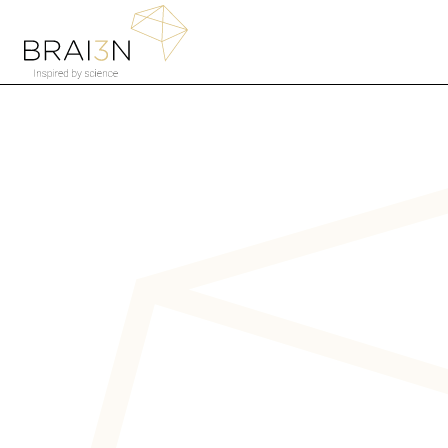
Wij behan
het onzich