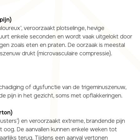
pijn)
uloureux’, veroorzaakt plotselinge, hevige
n duurt enkele seconden en wordt vaak uitgelokt door
ingen zoals eten en praten. De oorzaak is meestal
szenuw drukt (microvasculaire compressie).
hadiging of dysfunctie van de trigeminuszenuw,
e pijn in het gezicht, soms met opflakkeringen.
rton)
clusters’) en veroorzaakt extreme, brandende pijn
et oog. De aanvallen kunnen enkele weken tot
rlijks terug. Tijdens een aanval vertonen