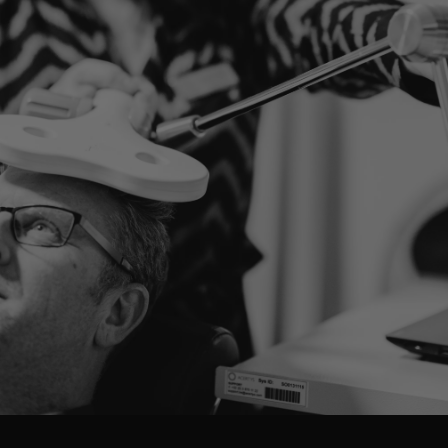
LATEN WE SAMEN JOUW SITUATIE BEKIJKEN
Klaar om de eerste stap
te zetten?
Onze specialisten staan klaar om je te helpen. Ontdek
welke behandelingen mogelijk zijn of plan een
consultatie.
MAAK EEN AFSPRAAK
ONTDEK ALLE BEHANDELINGEN