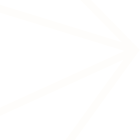
Transcranial Pulse Stimulation
(tPS)
Chronische pijn
Migraine
Slaapstoornissen
Stimuleert perifere zenuwen via elektroden
op de huid, met een indirect effect op de
hersenen.
Source-based Neurofeedback