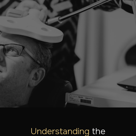
LATEN WE SAMEN JOUW SITUATIE BEKIJKEN
Klaar om te eerste stap
te zetten?
Onze specialisten staan klaar om je te helpen. Ontdek
welke behandelingen mogelijk zijn of plan een
consultatie.
MAAK EEN AFSPRAAK
ONTDEK ALLE AANDOENINGEN
Understanding
the