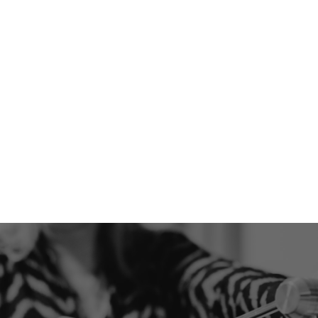
Aandachtsstoornissen
Depressie
Chronische vermoeidheid
Tinnitus
Een overkoepelende term voor
verschillende elektrische
stimulatietechnieken:
tES (Algemeen)
tDCS (Direct Current
Stimulation)
tACS (Alternating Current
Stimulation)
tRNS (Random Noise
Stimulation)