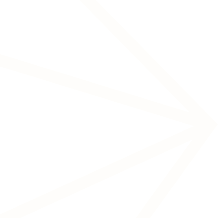
Transcranial Pulse Stimulation
(tPS)
Chronische pijn
Migraine
Slaapstoornissen
Stimuleert perifere zenuwen via elektroden
op de huid, met een indirect effect op de
hersenen.