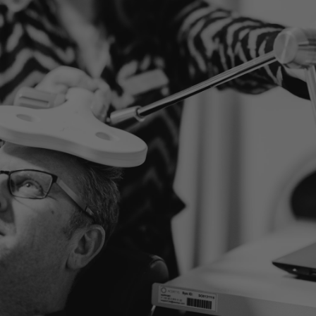
Stimulation)
LATEN WE SAMEN JOUW SITUATIE BEKIJKEN
Klaar om te eerste stap
te zetten?
Onze specialisten staan klaar om je te helpen. Ontdek
welke behandelingen mogelijk zijn of plan een
consultatie.
MAAK EEN AFSPRAAK
ONTDEK ALLE AANDOENINGEN