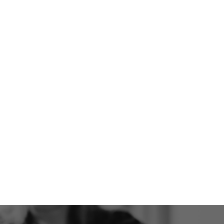
Transcraniële
Elektrische Stimulatie
(tES)
Aandachtsstoornissen
Depressie
Chronische vermoeidheid
Tinnitus
Een overkoepelende term voor
verschillende elektrische
stimulatietechnieken:
tES (Algemeen)
tDCS (Direct Current
Stimulation)
tACS (Alternating Current
Stimulation)
tRNS (Random Noise