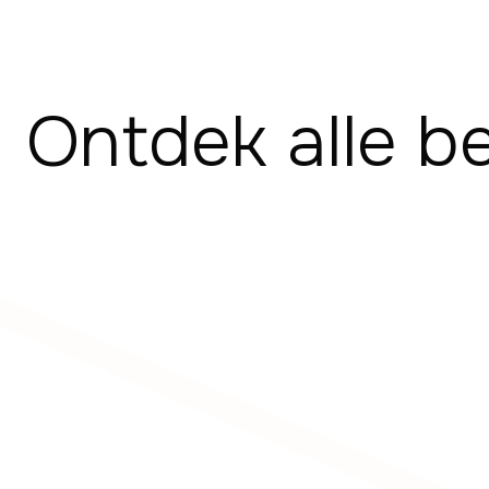
Ontdek alle b
Transcraniële
Magnetische Stimulatie
(TMS)