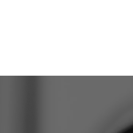
Slaapproblemen
Burn-out
ADHD
Epilepsie
Angststoornissen
Bij neurofeedback leert de patiënt
actief zijn eigen hersenactiviteit te
reguleren via visuele of auditieve
feedback.