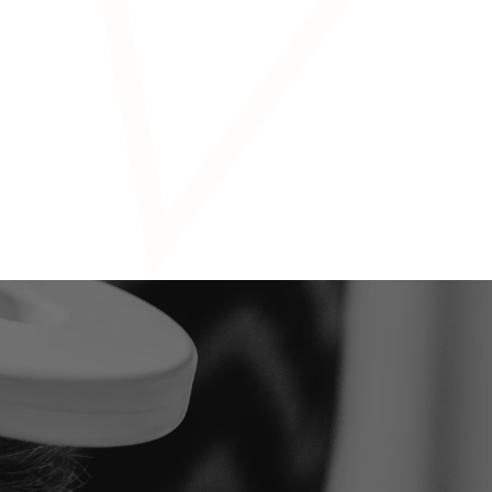
Chronische pijn
Migraine
Slaapstoornissen
Stimuleert perifere zenuwen via
elektroden op de huid, met een indirect
effect op de hersenen.