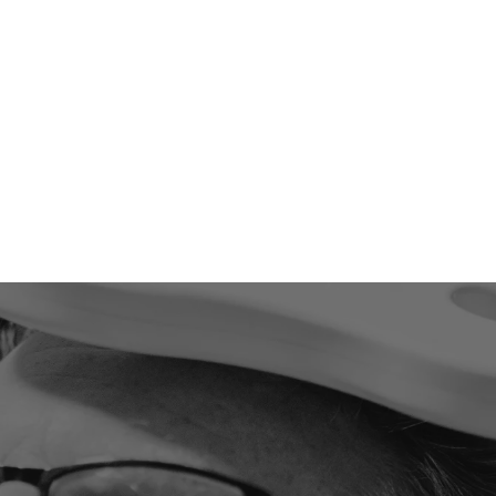
Tinnitus
Depressie
CVS
Fibromyalgie
Burn-out
Chronische pijn
Een geavanceerdere versie van tES, met
een hogere precisie bij het richten van
de elektrische stimulatie.