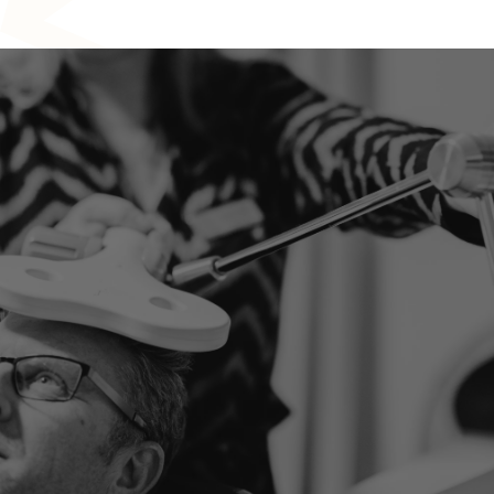
LATEN WE SAMEN JOUW SITUATIE BEKIJKEN
Klaar om te eerste stap
te zetten?
Onze specialisten staan klaar om je te helpen. Ontdek
welke behandelingen mogelijk zijn of plan een
consultatie.
MAAK EEN AFSPRAAK
ONTDEK ALLE AANDOENINGEN