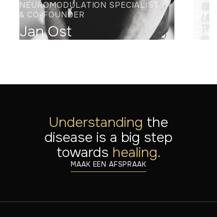
NEUROMODULATION SPECIALIST
Pro
& CO-FOUNDER
Jan Ost
Rid
Understanding
the
disease is a big step
towards
healing.
MAAK EEN AFSPRAAK